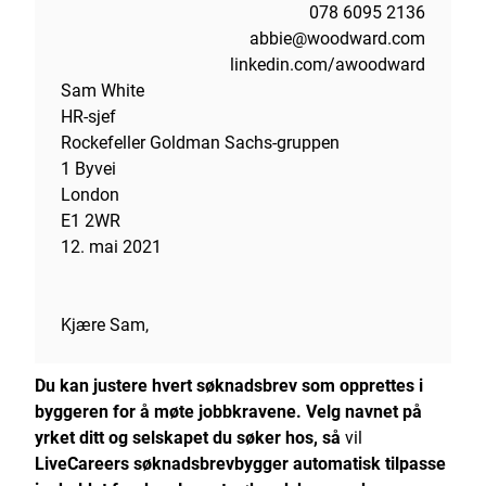
078 6095 2136
abbie@woodward.com
linkedin.com/awoodward
Sam White
HR-sjef
Rockefeller Goldman Sachs-gruppen
1 Byvei
London
E1 2WR
12. mai 2021
Kjære Sam,
Du kan justere hvert søknadsbrev som opprettes i
byggeren for å møte jobbkravene. Velg navnet på
yrket ditt og selskapet du søker hos, så
vil
LiveCareers søknadsbrevbygger
automatisk tilpasse