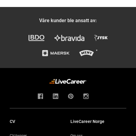
Våre kunder ble ansatt av:
CV
LiveCareer Norge
CV-bygger
Om oss