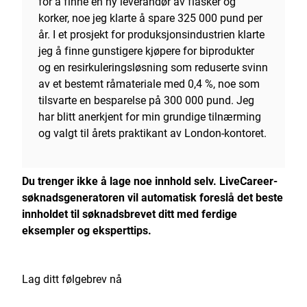
for å finne en ny leverandør av flasker og
korker, noe jeg klarte å spare 325 000 pund per
år. I et prosjekt for produksjonsindustrien klarte
jeg å finne gunstigere kjøpere for biprodukter
og en resirkuleringsløsning som reduserte svinn
av et bestemt råmateriale med 0,4 %, noe som
tilsvarte en besparelse på 300 000 pund. Jeg
har blitt anerkjent for min grundige tilnærming
og valgt til årets praktikant av London-kontoret.
Du trenger ikke å lage noe innhold selv.
LiveCareer-
søknadsgeneratoren
vil automatisk foreslå det beste
innholdet til søknadsbrevet ditt med ferdige
eksempler og eksperttips.
Lag ditt følgebrev nå