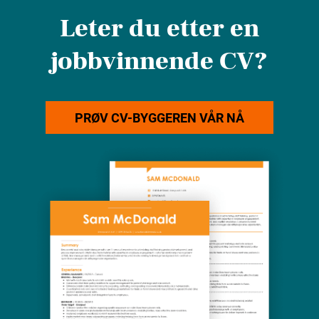
Leter du etter en
jobbvinnende CV?
PRØV CV-BYGGEREN VÅR NÅ