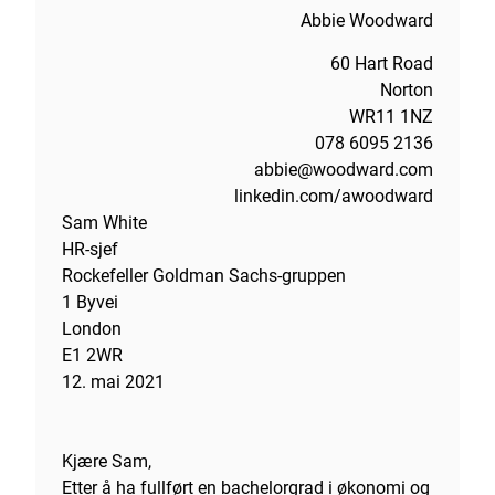
Abbie Woodward
60 Hart Road
Norton
WR11 1NZ
078 6095 2136
abbie@woodward.com
linkedin.com/awoodward
Sam White
HR-sjef
Rockefeller Goldman Sachs-gruppen
1 Byvei
London
E1 2WR
12. mai 2021
Kjære Sam,
Etter å ha fullført en bachelorgrad i økonomi og