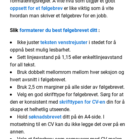
formateringsregler. Å vite hva som utgjør et godt
oppsett for et følgebrev
er like viktig som å vite
hvordan man skriver et følgebrev for en jobb.
Slik
formaterer du best følgebrevet ditt
:
Ikke juster
teksten venstrejuster
i stedet for å
oppnå best mulig lesbarhet.
Sett linjeavstand på 1,15 eller enkeltlinjeavstand
for all tekst.
Bruk dobbelt mellomrom mellom hver seksjon og
hvert avsnitt i følgebrevet.
Bruk 2,5 cm marginer på alle sider av følgebrevet.
Velg en god skrifttype for følgebrevet. Sørg for at
den er konsistent med
skrifttypen for CV-en
din for å
skape et helhetlig utseende.
Hold
søknadsbrevet
ditt på én A4-side. I
motsetning til en CV kan du ikke legge det over på en
annen.
Velg et følgebrev som samsvarer med CV-malen