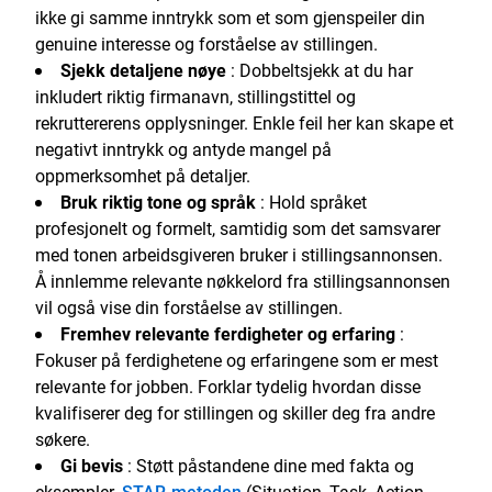
ikke gi samme inntrykk som et som gjenspeiler din
genuine interesse og forståelse av stillingen.
Sjekk detaljene nøye
: Dobbeltsjekk at du har
inkludert riktig firmanavn, stillingstittel og
rekruttererens opplysninger. Enkle feil her kan skape et
negativt inntrykk og antyde mangel på
oppmerksomhet på detaljer.
Bruk riktig tone og språk
: Hold språket
profesjonelt og formelt, samtidig som det samsvarer
med tonen arbeidsgiveren bruker i stillingsannonsen.
Å innlemme relevante nøkkelord fra stillingsannonsen
vil også vise din forståelse av stillingen.
Fremhev relevante ferdigheter og erfaring
:
Fokuser på ferdighetene og erfaringene som er mest
relevante for jobben. Forklar tydelig hvordan disse
kvalifiserer deg for stillingen og skiller deg fra andre
søkere.
Gi bevis
: Støtt påstandene dine med fakta og
eksempler.
STAR-metoden
(Situation, Task, Action,