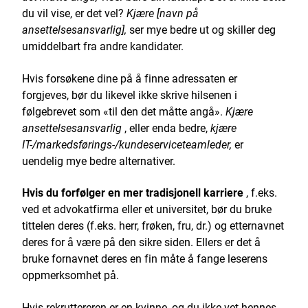
du vil vise, er det vel?
Kjære [navn på
ansettelsesansvarlig],
ser mye bedre ut og skiller deg
umiddelbart fra andre kandidater.
Hvis forsøkene dine på å finne adressaten er
forgjeves, bør du likevel ikke skrive hilsenen i
følgebrevet som «til den det måtte angå».
Kjære
ansettelsesansvarlig
, eller enda bedre,
kjære
IT-/markedsførings-/kundeserviceteamleder,
er
uendelig mye bedre alternativer.
Hvis du forfølger en mer tradisjonell karriere
, f.eks.
ved et advokatfirma eller et universitet, bør du bruke
tittelen deres (f.eks. herr, frøken, fru, dr.) og etternavnet
deres for å være på den sikre siden. Ellers er det å
bruke fornavnet deres en fin måte å fange leserens
oppmerksomhet på.
Hvis rekruttereren er en kvinne, og du ikke vet hennes