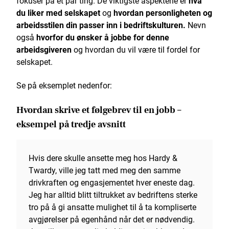
fokuser på et par ting. De viktigste aspektene er
hva
du liker med selskapet
og
hvordan personligheten og
arbeidsstilen din passer inn i bedriftskulturen.
Nevn
også
hvorfor du ønsker å jobbe for denne
arbeidsgiveren
og hvordan du vil være til fordel for
selskapet.
Se på eksemplet nedenfor:
Hvordan skrive et følgebrev til en jobb –
eksempel på tredje avsnitt
Hvis dere skulle ansette meg hos Hardy &
Twardy, ville jeg tatt med meg den samme
drivkraften og engasjementet hver eneste dag.
Jeg har alltid blitt tiltrukket av bedriftens sterke
tro på å gi ansatte mulighet til å ta kompliserte
avgjørelser på egenhånd når det er nødvendig.