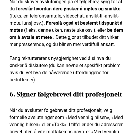
Når du skriver avslutningen på et følgebrev, sørg for at
du
foreslår hvordan dere ønsker å møtes og snakke
(f.eks. en telefonsamtale, videochat, ansikt-til-ansikt-
møte, lunsj osv.).
Foreslå også et bestemt tidspunkt å
møtes
(f.eks. denne uken, neste uke osv.), eller
be dem
om å avtale et møte
. Dette gjør at tilbudet ditt virker
mer presserende, og du blir en mer verdifull ansatt.
Fang rekruttererens nysgjerrighet ved å si hva du
ønsker å diskutere (du kan nevne et spesifikt problem
hvis du vet hva de nåværende utfordringene for
bedriften er).
6. Signer følgebrevet ditt profesjonelt
Når du avslutter følgebrevet ditt profesjonelt, velg
formelle avslutninger som «Med vennlig hilsen», «Med
vennlig hilsen» eller «Takk». I tilfeller der du adresserer
brevet uten å vite mottakerens navn, er «Med vennlig