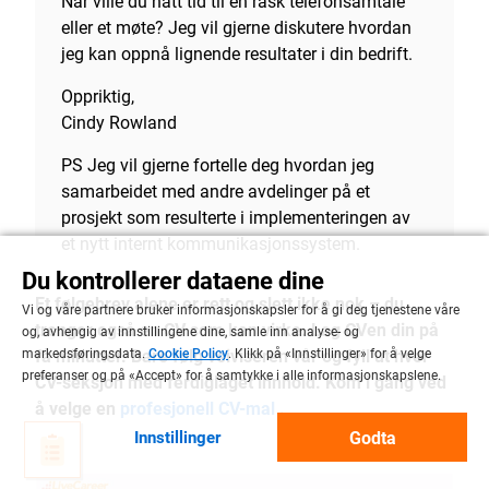
Når ville du hatt tid til en rask telefonsamtale
eller et møte? Jeg vil gjerne diskutere hvordan
jeg kan oppnå lignende resultater i din bedrift.
Oppriktig,
Cindy Rowland
PS Jeg vil gjerne fortelle deg hvordan jeg
samarbeidet med andre avdelinger på et
prosjekt som resulterte i implementeringen av
et nytt internt kommunikasjonssystem.
Du kontrollerer dataene dine
Et følgebrev alene er rett og slett ikke nok – du
Vi og våre partnere bruker informasjonskapsler for å gi deg tjenestene våre
trenger også en CV som kan virke. Lag CVen din på
og, avhengig av innstillingene dine, samle inn analyse- og
markedsføringsdata.
Cookie Policy
. Klikk på «Innstillinger» for å velge
få minutter. Bare følg veiviseren vår og fyll ut hver
preferanser og på «Accept» for å samtykke i alle informasjonskapslene.
CV-seksjon med ferdiglaget innhold. Kom i gang ved
å velge en
profesjonell CV-mal
.
Godta
Innstillinger