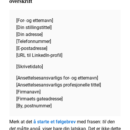
overskrift
[For- og etternavn]
[Din stillingstittel]
[Din adresse]
[Telefonnummer]
[E-postadresse]
[URL til LinkedIn-profil]
[Skrivetidato]
[Ansettelsesansvarligs for- og etternavn]
[Ansettelsesansvarligs profesjonelle tittel]
[Firmanavn]
[Firmaets gateadresse]
[By, postnummer]
Merk at det
å starte et følgebrev
med frasen:
til den
det måtte angå,
viser bare din latskap. Det er ikke dette