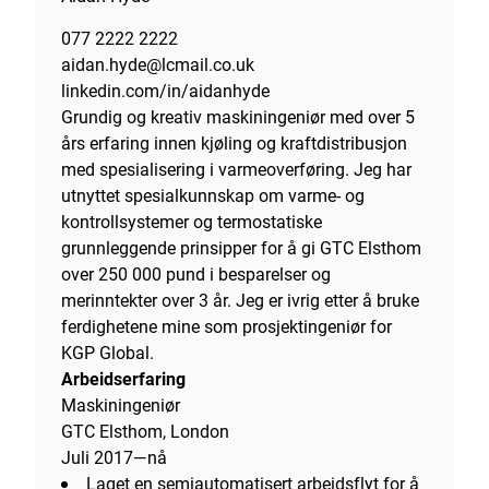
077 2222 2222
aidan.hyde@lcmail.co.uk
linkedin.com/in/aidanhyde
Grundig og kreativ maskiningeniør med over 5
års erfaring innen kjøling og kraftdistribusjon
med spesialisering i varmeoverføring. Jeg har
utnyttet spesialkunnskap om varme- og
kontrollsystemer og termostatiske
grunnleggende prinsipper for å gi GTC Elsthom
over 250 000 pund i besparelser og
merinntekter over 3 år. Jeg er ivrig etter å bruke
ferdighetene mine som prosjektingeniør for
KGP Global.
Arbeidserfaring
Maskiningeniør
GTC Elsthom, London
Juli 2017—nå
Laget en semiautomatisert arbeidsflyt for å