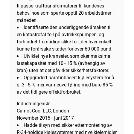
tilpasse krafttransformatorer til kundenes
behov, noe som sparte opptil 20 arbeidstimer i
måneden.
Identifiserte den underliggende årsaken til
en katastrofal feil på avtrekkspumpen, og
forhindret fremtidige slike feil, der hver enkelt
kunne forårsake skader for over 60 000 pund.
Utviklet nye kranseler, som øker maksimal
lastekapasitet med 10–15 % (avhengig av
kran) uten at det påvirker sikkerhetsfaktorer.
Oppgradert parafinbasert kjølesystem for å
gi 3–5 % mer varmeoverføring med bare 85 %
av det tidligere effektforbruket.
Industriingeniør
Carnot-Cool LLC, London
November 2015—juni 2017
Hadde tilsyn med sikker ettermontering av
R-34-holdige kjølesystemer med nye kjølemidler