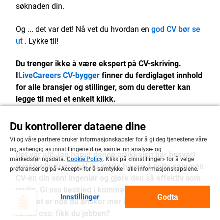
søknaden din.
Og ... det var det! Nå vet du hvordan en
god CV bør se
ut
. Lykke til!
Du trenger ikke å være ekspert på CV-skriving.
I
LiveCareers CV-bygger
finner du ferdiglaget innhold
for alle bransjer og stillinger, som du deretter kan
legge til med et enkelt klikk.
Du kontrollerer dataene dine
Vi og våre partnere bruker informasjonskapsler for å gi deg tjenestene våre
og, avhengig av innstillingene dine, samle inn analyse- og
Det var alt! Jeg håper denne artikkelen har besvart
markedsføringsdata.
Cookie Policy
. Klikk på «Innstillinger» for å velge
eventuelle spørsmål du måtte ha om å sette sammen
preferanser og på «Accept» for å samtykke i alle informasjonskapslene.
CV-en din som ingeniør og gjøre den så effektiv som
mulig. Gi oss beskjed i kommentarfeltet nedenfor
Godta
Innstillinger
hvis det er noe du ønsker mer informasjon om. Og
fortell oss: fikk du jobben?