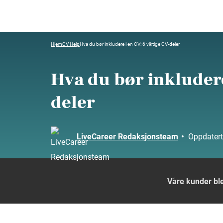
Hjem
CV Help
Hva du bør inkludere i en CV: 6 viktige CV-deler
Hva du bør inkludere
deler
LiveCareer Redaksjonsteam
•
Oppdater
Våre kunder ble