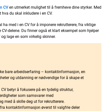
en CV
en utmerket mulighet til å fremheve dine styrker. Med
vet hva du skal inkludere i en CV.
 ha med i en CV for å imponere rekrutterere, fra viktige
ste CV-delene. Du finner også et klart eksempel som hjelper
g lage en som virkelig skinner.
kke bare arbeidserfaring – kontaktinformasjon, en
igheter og utdanning er nødvendige for å skape et
V betyr å fokusere på en tydelig struktur,
e ferdigheter som samsvarer med
g med å skille deg ut for rekrutterere.
fra kontaktinformasjon øverst til valgfrie deler