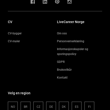
CV
LiveCareer Norge
CV-bygger
Om oss
CV-maler
Personvernerklæring
Informasjonskapsler og
sporingspolicy
GDPR
Bruksvilkår
Kontakt
Velg en region
NO
BR
CZ
DE
DK
ES
FI