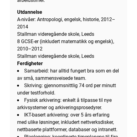
arbeidstimer.
Utdannelse
A-nivåer: Antropologi, engelsk, historie, 2012–
2014
Stallman videregående skole, Leeds
8 GCSE-er (inkludert matematikk og engelsk),
2010–2012
Stallman videregående skole, Leeds
Ferdigheter
Samarbeid: har alltid fungert bra som en del
av små, sammensveisede team.
Skriving: gjennomsnittlig 74 ord per minutt
under testforhold.
Fysisk arkivering: enkelt å tilpasse til nye
arkivsystemer og arkiveringsprosedyrer.
IKT-basert arkivering: over 5 års erfaring
med ulike løsninger, inkludert nettverksdisker,
nettbaserte plattformer, databaser og intranett.
Planlegging: koordinerte timeplanene til fire