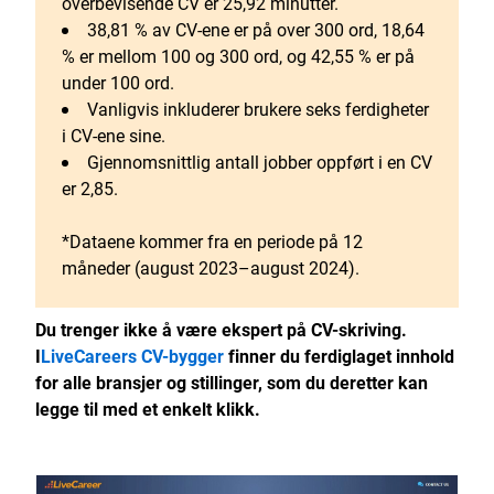
overbevisende CV er 25,92 minutter.
38,81 % av CV-ene er på over 300 ord, 18,64
% er mellom 100 og 300 ord, og 42,55 % er på
under 100 ord.
Vanligvis inkluderer brukere seks ferdigheter
i CV-ene sine.
Gjennomsnittlig antall jobber oppført i en CV
er 2,85.
*Dataene kommer fra en periode på 12
måneder (august 2023–august 2024).
Du trenger ikke å være ekspert på CV-skriving.
I
LiveCareers CV-bygger
finner du ferdiglaget innhold
for alle bransjer og stillinger, som du deretter kan
legge til med et enkelt klikk.