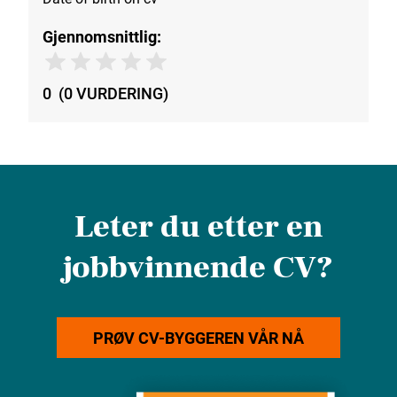
Gjennomsnittlig:
0
(
0
VURDERING
)
Leter du etter en
jobbvinnende CV?
PRØV CV-BYGGEREN VÅR NÅ