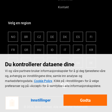
Kontakt
Velg en region
NO
BR
CZ
DE
DK
ES
FI
FR
GR
HU
ID
IT
JP
KR
Du kontrollerer dataene dine
MX
NL
PL
PT
RO
SA
SE
Vi og våre partnere bruker informasjonskapsler for å gi deg tjenestene våre
SK
TR
UK
US
og, avhengig av innstillingene dine, samle inn analyse- og
markedsføringsdata.
Cookie Policy
. Klikk på «Innstillinger» for å velge
preferanser og på «Accept» for å samtykke i alle informasjonskapslene.
Godta
Innstillinger
© 2026, Bold Limited. Alle rettigheter forbeholdt.