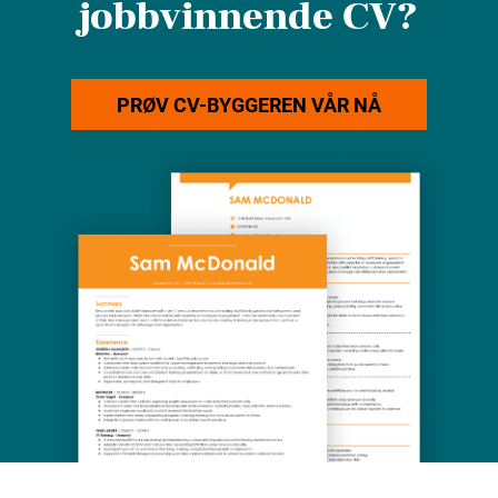
jobbvinnende CV?
PRØV CV-BYGGEREN VÅR NÅ