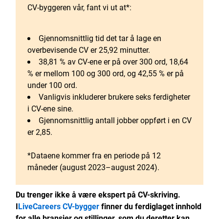
CV-byggeren vår, fant vi ut at*:
Gjennomsnittlig tid det tar å lage en
overbevisende CV er 25,92 minutter.
38,81 % av CV-ene er på over 300 ord, 18,64
% er mellom 100 og 300 ord, og 42,55 % er på
under 100 ord.
Vanligvis inkluderer brukere seks ferdigheter
i CV-ene sine.
Gjennomsnittlig antall jobber oppført i en CV
er 2,85.
*Dataene kommer fra en periode på 12
måneder (august 2023–august 2024).
Du trenger ikke å være ekspert på CV-skriving.
I
LiveCareers CV-bygger
finner du ferdiglaget innhold
for alle bransjer og stillinger, som du deretter kan