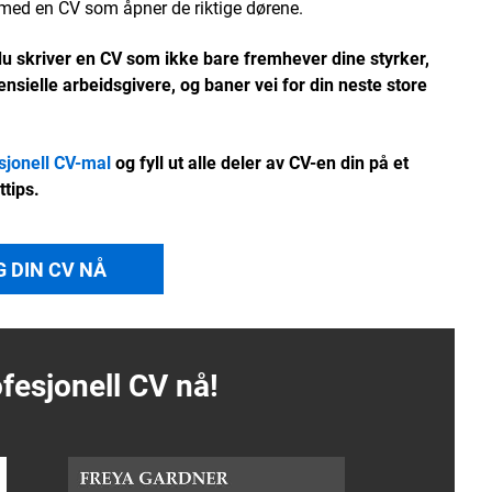
, med en CV som åpner de riktige dørene.
 du skriver en CV som ikke bare fremhever dine styrker,
ielle arbeidsgivere, og baner vei for din neste store
sjonell CV-mal
og fyll ut alle deler av CV-en din på et
ttips.
G DIN CV NÅ
fesjonell
CV
nå!