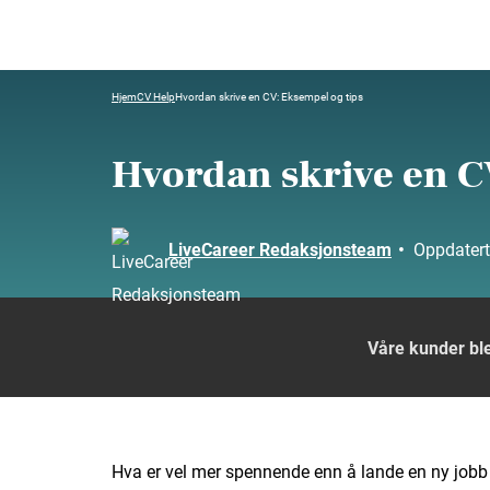
Hjem
CV Help
Hvordan skrive en CV: Eksempel og tips
Hvordan skrive en C
LiveCareer Redaksjonsteam
•
Oppdater
Våre kunder ble
Hva er vel mer spennende enn å lande en ny jobb 