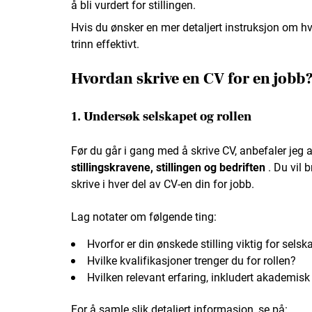
å bli vurdert for stillingen.
Hvis du ønsker en mer detaljert instruksjon om hv
trinn effektivt.
Hvordan skrive en CV for en jobb
1. Undersøk selskapet og rollen
Før du går i gang med å skrive CV, anbefaler jeg 
stillingskravene, stillingen og bedriften
. Du vil 
skrive i hver del av CV-en din for jobb.
Lag notater om følgende ting:
Hvorfor er din ønskede stilling viktig for selsk
Hvilke kvalifikasjoner trenger du for rollen?
Hvilken relevant erfaring, inkludert akademisk o
For å samle slik detaljert informasjon, se på: