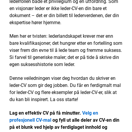
lederrollen både et privilegium og en utfordring. Som
en visjonær leder er ikke leder-CV-en din bare et
dokument – det er din billett til lederverdenen, der din
ekspertise hører hjemme.
Men her er tvisten: lederlandskapet krever mer enn
bare kvalifikasjoner; det hungrer etter en fortelling som
viser frem din evne til å lede team og fremme suksess.
Si farvel til generiske maler; det er på tide å skrive din
egen suksesshistorie som leder.
Denne veiledningen viser deg hvordan du skriver en
leder-CV som gir deg jobben. Du får en ferdigmalt mal
for leder-CV og flere eksempler på leder-CV-er, slik at
du kan bli inspirert. La oss starte!
Lag en effektiv CV på få minutter.
Velg en
profesjonell CV-mal
og fyll ut alle deler av CV-en din
på et blunk ved hjelp av ferdiglaget innhold og