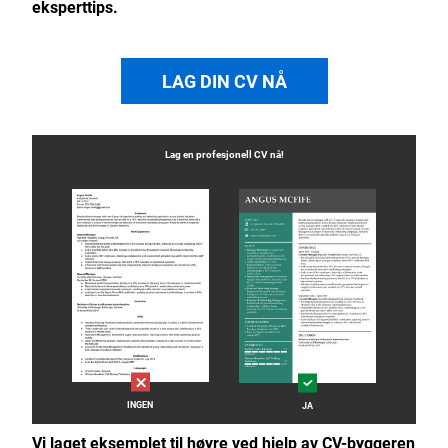
eksperttips.
LAG DIN CV NÅ
Lag en profesjonell
CV
nå!
INGEN
JA
Vi laget eksemplet til høyre ved hjelp av CV-byggeren