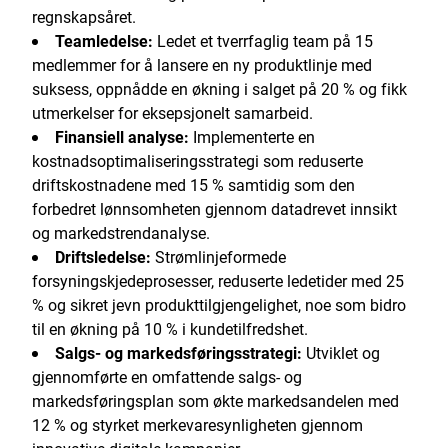
regnskapsåret.
Teamledelse:
Ledet et tverrfaglig team på 15
medlemmer for å lansere en ny produktlinje med
suksess, oppnådde en økning i salget på 20 % og fikk
utmerkelser for eksepsjonelt samarbeid.
Finansiell analyse:
Implementerte en
kostnadsoptimaliseringsstrategi som reduserte
driftskostnadene med 15 % samtidig som den
forbedret lønnsomheten gjennom datadrevet innsikt
og markedstrendanalyse.
Driftsledelse:
Strømlinjeformede
forsyningskjedeprosesser, reduserte ledetider med 25
% og sikret jevn produkttilgjengelighet, noe som bidro
til en økning på 10 % i kundetilfredshet.
Salgs- og markedsføringsstrategi:
Utviklet og
gjennomførte en omfattende salgs- og
markedsføringsplan som økte markedsandelen med
12 % og styrket merkevaresynligheten gjennom