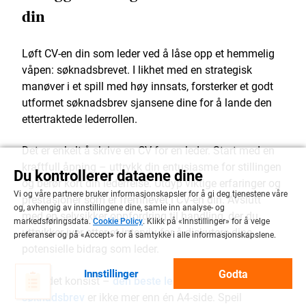
din
Løft CV-en din som leder ved å låse opp et hemmelig
våpen: søknadsbrevet. I likhet med en strategisk
manøver i et spill med høy innsats, forsterker et godt
utformet søknadsbrev sjansene dine for å lande den
ettertraktede lederrollen.
Det er enkelt å skrive en CV for en leder. Start med en
kraftfull åpning – uttrykk din entusiasme for stillingen
Du kontrollerer dataene dine
og berør kort din lederreise. Utdyp viktige erfaringer og
Vi og våre partnere bruker informasjonskapsler for å gi deg tjenestene våre
prestasjoner som er fremhevet i CV-en din. Avslutt
og, avhengig av innstillingene dine, samle inn analyse- og
med en selvsikker oppfordring til handling, der du
markedsføringsdata.
Cookie Policy
. Klikk på «Innstillinger» for å velge
uttrykker iver etter et intervju for å diskutere dine
preferanser og på «Accept» for å samtykke i alle informasjonskapslene.
potensielle bidrag som leder.
Godta
Innstillinger
Hold det konsist –
den beste lengden på et
søknadsbrev
er ikke mer enn én A4-side. Speil