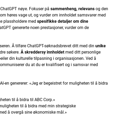
v ChatGPT nøye. Fokuser på
sammenheng, relevans
og den
r som høres vage ut, og vurder om innholdet samsvarer med
iske plassholdere med
spesifikke detaljer om dine
atGPT genererte noen prestasjoner, vurder om de
eseren. Å tilføre ChatGPT-søknadsbrevet ditt med din
unike
ndre søkere.
Å skreddersy innholdet
med ditt personlige
eiler din kulturelle tilpasning i organisasjonen. Ved å
, kommuniserer du at du er kvalifisert og i samsvar med
AI-en genererer: «Jeg er begeistret for muligheten til å bidra
heten til å bidra til ABC Corp.»
muligheten til å bidra med min strategiske
 med å overgå sine økonomiske mål.»