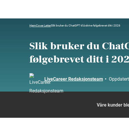
Hjem
Cover Letter
Slik bruker du ChatGPT til å skrive følgebrevet ditt i 2026
Slik bruker du ChatG
følgebrevet ditt i 20
LiveCareer Redaksjonsteam
•
Oppdater
Våre kunder ble