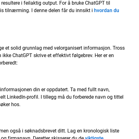
 resultere i feilaktig output. For å bruke ChatGPT til
s tilnærming. I denne delen får du innsikt i
hvordan du
gge et solid grunnlag med velorganisert informasjon. Tross
n ikke ChatGPT skrive et effektivt følgebrev. Her er en
forberedt:
informasjonen din er oppdatert. Ta med fullt navn,
 LinkedIn-profil. I tillegg må du forberede navn og tittel
søker hos.
, men også i søknadsbrevet ditt. Lag en kronologisk liste
tler og firmanavn. Deretter skisserer du de
viktigste