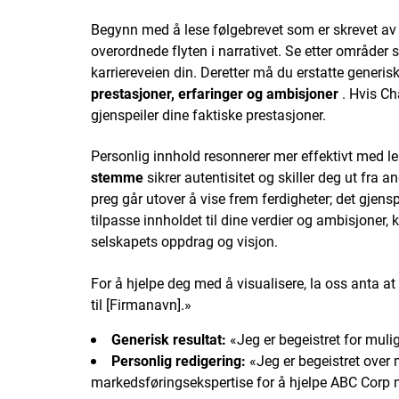
Begynn med å lese følgebrevet som er skrevet a
overordnede flyten i narrativet. Se etter område
karriereveien din. Deretter må du erstatte gener
prestasjoner, erfaringer og ambisjoner
. Hvis Ch
gjenspeiler dine faktiske prestasjoner.
Personlig innhold resonnerer mer effektivt med l
stemme
sikrer autentisitet og skiller deg ut fra a
preg går utover å vise frem ferdigheter; det gjensp
tilpasse innholdet til dine verdier og ambisjoner
selskapets oppdrag og visjon.
For å hjelpe deg med å visualisere, la oss anta at 
til [Firmanavn].»
Generisk resultat:
«Jeg er begeistret for mulig
Personlig redigering:
«Jeg er begeistret over 
markedsføringsekspertise for å hjelpe ABC Corp