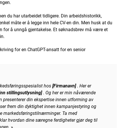
ingen.
en du har utarbeidet tidligere. Din arbeidshistorikk,
enkel måte er å legge inn hele CV-en din. Men husk at du
den for å unngå gjentakelse. Et søknadsbrev må være et
in.
kriving for en ChatGPT-ansatt for en senior
kedsføringsspesialist hos
[Firmanavn]
. Her er
inn stillingsutlysning]
. Og her er min nåværende
om presenterer din ekspertise innen utforming av
iser frem din dyktighet innen kampanjestyring og
ive markedsføringstilnærminger. Ta med
lar hvordan dine særegne ferdigheter gjør deg til
ngen.
»