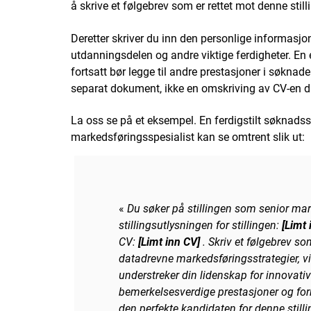
å skrive et følgebrev som er rettet mot denne still
Deretter skriver du inn den personlige informasjon
utdanningsdelen og andre viktige ferdigheter. En 
fortsatt bør legge til andre prestasjoner i søkna
separat dokument, ikke en omskriving av CV-en d
La oss se på et eksempel. En ferdigstilt søknadss
markedsføringsspesialist kan se omtrent slik ut:
«
Du søker på stillingen som senior mar
stillingsutlysningen for stillingen:
[Limt 
CV:
[Limt inn CV]
. Skriv et følgebrev s
datadrevne markedsføringsstrategier, v
understreker din lidenskap for innovat
bemerkelsesverdige prestasjoner og fork
den perfekte kandidaten for denne stilli