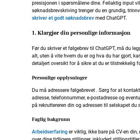
presisjonen i spørsmålene dine. Feilaktig input vil
søknadsbrevskriving trenger du en grundig, trinnvi
skriver et godt søknadsbrev
med ChatGPT.
1. Klargjør din personlige informasjon
Før du skriver et følgebrev til ChatGPT, må du le
alt, uten å vite hvem du er og hva du har gjort, ka
detaljert oversikt for å sikre at du er tilstrekkelig 
Personlige opplysninger
Du må adressere følgebrevet . Sørg for at kontakt
adresse, telefonnummer, e-postadresse og eventuelt
på rekruttereren din og adressen til selskapet du 
Faglig bakgrunn
Arbeidserfaring
er viktig, ikke bare på CV-en din
over dine tidligere stillinger, inkludert stillingsti