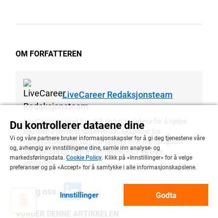
OM FORFATTEREN
LiveCareer Redaksjonsteam
LiveCareer-teamet har delt de beste rådene for å hjelpe
Du kontrollerer dataene dine
deg med å fremme karrieren din. Eksperter fra
Vi og våre partnere bruker informasjonskapsler for å gi deg tjenestene våre
redaksjonsteamet vårt har skrevet over hundre guider
og, avhengig av innstillingene dine, samle inn analyse- og
om hvordan du skriver den perfekte CV-en eller
markedsføringsdata.
Cookie Policy
. Klikk på «Innstillinger» for å velge
søknaden.
preferanser og på «Accept» for å samtykke i alle informasjonskapslene.
Følg oss
Godta
Innstillinger
VURDER DENNE ARTIKKELEN