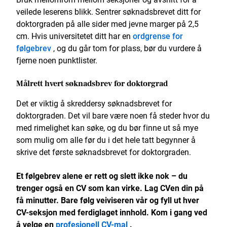
veilede leserens blikk. Sentrer søknadsbrevet ditt for
doktorgraden på alle sider med jevne marger på 2,5
cm. Hvis universitetet ditt har en
ordgrense for
følgebrev
, og du går tom for plass, bør du vurdere å
fjerne noen punktlister.
Målrett hvert søknadsbrev for doktorgrad
Det er viktig å skreddersy søknadsbrevet for
doktorgraden. Det vil bare være noen få steder hvor du
med rimelighet kan søke, og du bør finne ut så mye
som mulig om alle før du i det hele tatt begynner å
skrive det første søknadsbrevet for doktorgraden.
Et følgebrev alene er rett og slett ikke nok – du
trenger også en CV som kan virke. Lag CVen din på
få minutter. Bare følg veiviseren vår og fyll ut hver
CV-seksjon med ferdiglaget innhold. Kom i gang ved
å velge en
profesjonell CV-mal
.