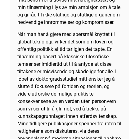
min tilnærming i lys av min ambisjon om å tale
og gi råd til ikke-statlige og statlige organer om
nødvendige innrømmelser og kompromisser.
Når man har å gjøre med spørsmål knyttet til
global teknologi, virker det som om loven og
offentlig politikk alltid tar igjen det tapte. En
tilnærming basert på klassiske filosofiske
temaer ser imidlertid ut til å antyde at disse
tiltakene er misvisende og skadelige for alle. I
løpet av doktorgradsstudiet mitt ønsker jeg å
slutte å fokusere på fortiden og teorien, og
videre utforske de mulige praktiske
konsekvensene av en verden uten personvern
som vi ser ut til å gli mot, ved å trekke på
kunnskapsgrunnlaget innen atferdsvitenskap.
Mine tidligere publikasjoner spenner fra roten til
rettighetene som diskuteres, via deres
anvendelser på moderne situasjoner, til analyse