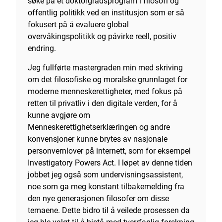
søke på et doktorgradsprogram i filosofi og
offentlig politikk ved en institusjon som er så
fokusert på å evaluere global
overvåkingspolitikk og påvirke reell, positiv
endring.
Jeg fullførte mastergraden min med skriving
om det filosofiske og moralske grunnlaget for
moderne menneskerettigheter, med fokus på
retten til privatliv i den digitale verden, for å
kunne avgjøre om
Menneskerettighetserklæringen og andre
konvensjoner kunne brytes av nasjonale
personvernlover på internett, som for eksempel
Investigatory Powers Act. I løpet av denne tiden
jobbet jeg også som undervisningsassistent,
noe som ga meg konstant tilbakemelding fra
den nye generasjonen filosofer om disse
temaene. Dette bidro til å veilede prosessen da
jeg ble valgt til å bistå med tverrfaglig forskning